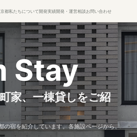
京
京都
私たちについて
開発実績
開発・運営相談
お問い合わせ
 Stay
町家、一棟貸しをご紹
都の宿を紹介しています。各施設ページから、