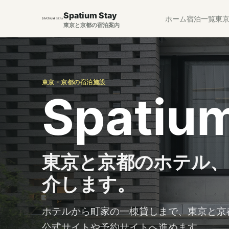
Spatium Stay
ホーム
宿泊一覧
東
東京と京都の宿泊案内
東京・京都の宿泊施設
Spatium
東京と京都のホテル、
介します。
ホテルから町家の一棟貸しまで、東京と京
公式サイトや予約サイトへ進めます。