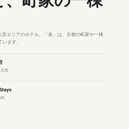
と、町家の一棟
。
は四条大宮エリアのホテル。「条」は、京都の町家や一棟
ています。
宮
条大宮
Stays
市内