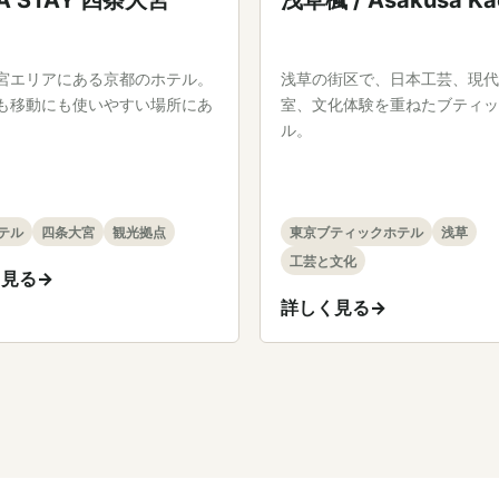
A STAY 四条大宮
浅草楓 / Asakusa Ka
宮エリアにある京都のホテル。
浅草の街区で、日本工芸、現代
も移動にも使いやすい場所にあ
室、文化体験を重ねたブティッ
。
ル。
テル
四条大宮
観光拠点
東京ブティックホテル
浅草
工芸と文化
く見る
詳しく見る