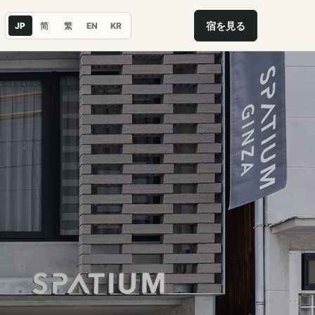
宿を見る
JP
简
繁
EN
KR