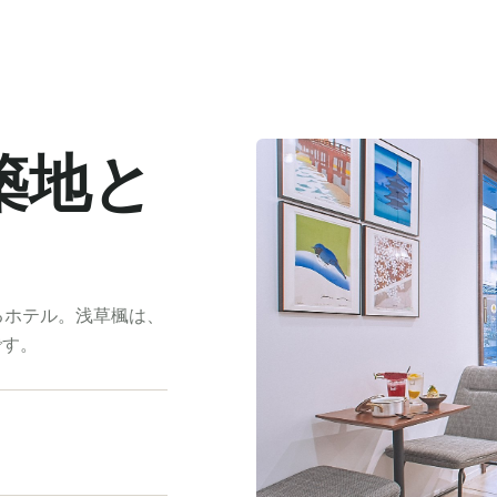
築地と
るホテル。浅草楓は、
です。